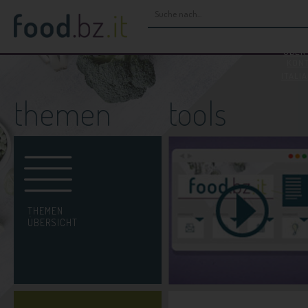
H
ÜBER
KON
ITALI
themen
tools
THEMEN
ÜBERSICHT