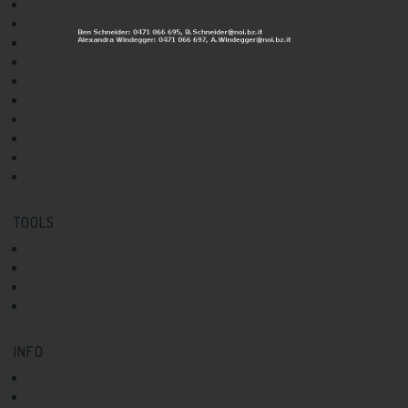
Rezeptur
Maschinen und Geräte
Haltbarkeit
Verpackung und Etikettierung
Sensorik
Marketing und Vertrieb
Qualitätsmanagement
Labore
Marken- und Patentschutz
Finanzierung und Förderung
TOOLS
Ideen-Check
News
Events
Infoletter Abo
INFO
Über uns
Kontakt