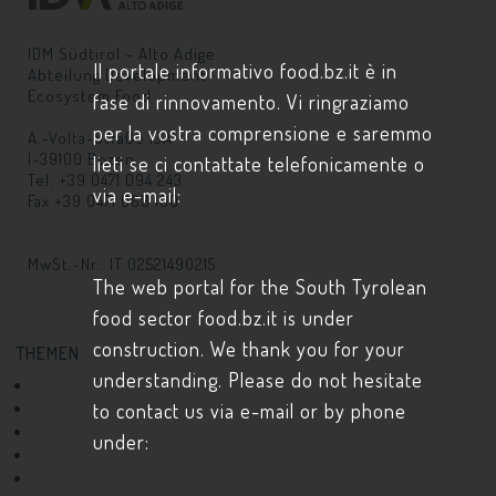
IDM Südtirol – Alto Adige
Il portale informativo food.bz.it è in
Abteilung Development
Ecosystem Food
fase di rinnovamento. Vi ringraziamo
per la vostra comprensione e saremmo
A.-Volta-Straße 13A
I-39100 Bozen
lieti se ci contattate telefonicamente o
Tel. +39 0471 094 243
via e-mail:
Fax +39 0471 068 100
info@
food.bz.it
MwSt.-Nr.: IT 02521490215
The web portal for the South Tyrolean
food sector food.bz.it is under
construction. We thank you for your
THEMEN
understanding. Please do not hesitate
Wer und Was?
to contact us via e-mail or by phone
Schaufenster Forschung
Produktentwicklung
under:
Startup
Rohstoffe