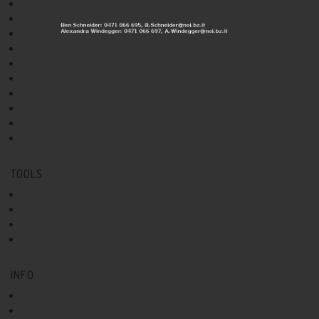
Rezeptur
Maschinen und Geräte
Haltbarkeit
Verpackung und Etikettierung
Sensorik
Marketing und Vertrieb
Qualitätsmanagement
Labore
Marken- und Patentschutz
Finanzierung und Förderung
TOOLS
Ideen-Check
News
Events
Infoletter Abo
INFO
Über uns
Kontakt