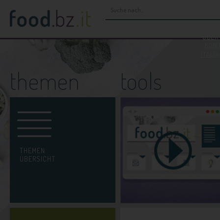
H
ÜBER
KON
ITALI
themen
tools
THEMEN
ÜBERSICHT