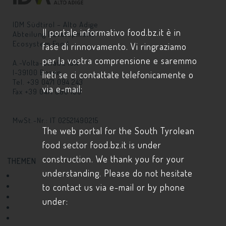
IDM Südtirol – Alto Adige
Il portale informativo food.bz.it è in
Abteilung Development
Ecosystem Food
fase di rinnovamento. Vi ringraziamo
per la vostra comprensione e saremmo
A.-Volta-Straße 13A
I-39100 Bozen
lieti se ci contattate telefonicamente o
Tel. +39 0471 094 243
via e-mail:
Fax +39 0471 068 100
info@
food.bz.it
MwSt.-Nr.: IT 02521490215
The web portal for the South Tyrolean
food sector food.bz.it is under
construction. We thank you for your
THEMEN
understanding. Please do not hesitate
Wer und Was?
to contact us via e-mail or by phone
Schaufenster Forschung
Produktentwicklung
under:
Startup
Rohstoffe